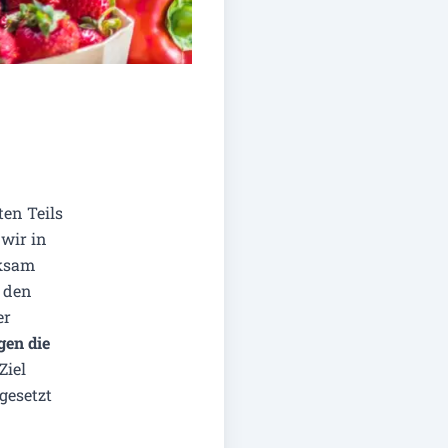
ten Teils
 wir in
rksam
n den
er
en die
Ziel
gesetzt