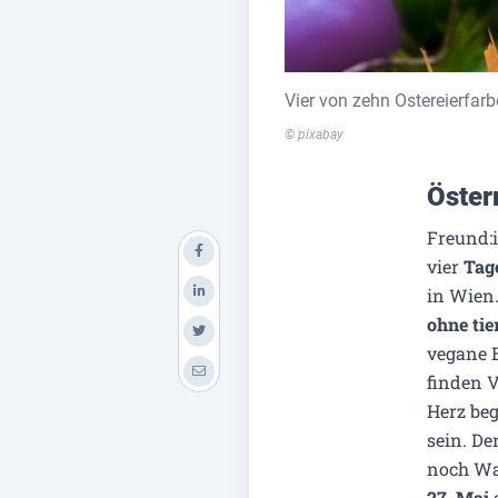
Vier von zehn Ostereierfar
© pixabay
Öster
Freund:i
vier
Tag
in Wien.
ohne tie
vegane B
finden V
Herz be
sein. De
noch War
27. Mai
s