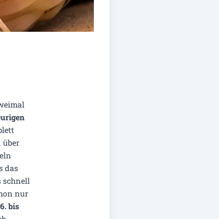
zweimal
eurigen
lett
 über
eln
s das
 schnell
chon nur
6. bis
h.