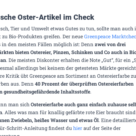
sche Oster-Artikel im Check
h, Tier und Umwelt etwas Gutes zu tun, sollte man auch i
t zu Bio-Produkten greifen. Der neue
Greenpeace Marktche
 in den meisten Fällen möglich ist: Denn
zwei von drei
kten bieten Ostereier, Pinzen, Schinken und Co auch in Bi
 an
. Die meisten Diskonter erhalten die Note „Gut“, für ein „
iesmal allerdings bei keinem der getesteten Märkte gereicht
e Kritik übt Greenpeace am Sortiment an Ostereierfarbe z
ärben aus. Denn
40 Prozent der überprüften Ostereierfarben
n gesundheitsgefährdende Inhaltsstoffe
.
ann man sich
Ostereierfarbe auch ganz einfach zuhause sel
n
. Alles was man für knallig gefärbte rote Eier braucht sin
unen Zwiebeln, heißes Wasser und etwas Öl
. Eine detailliert
für-Schritt-Anleitung findest du
hier
auf der Seite der
eratung.