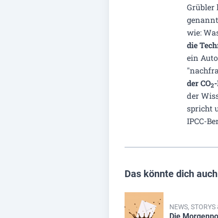
Grübler 
genannt
wie: Was
die Tech
ein Aut
"nachfr
der CO
2
der Wiss
spricht 
IPCC-Ber
Das könnte dich auch
NEWS, STORYS
Die Morgenpo