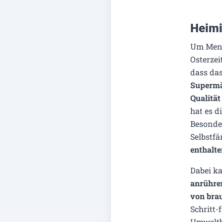
Heimi
Um Mensc
Osterzei
dass das
Supermär
Qualität
hat es d
Besonder
Selbstf
enthalte
Dabei k
anrühre
von bra
Schritt-
Umweltb