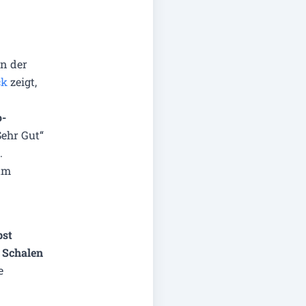
n der
ck
zeigt,
o-
Sehr Gut“
.
um
bst
d
Schalen
e