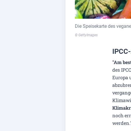
Die Speisekarte des vegane
© GettyImages
IPCC-
"Am best
des IPCC
Europa 
abzubrem
vergang
Klimawi
Klimakri
noch er
werden.