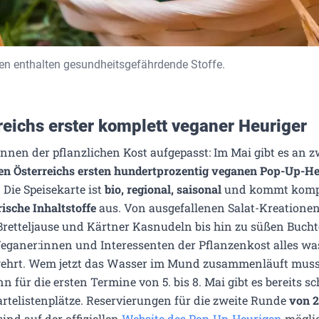
ben enthalten gesundheitsgefährdende Stoffe.
reichs erster komplett veganer Heuriger
nnen der pflanzlichen Kost aufgepasst: Im Mai gibt es an 
en Österreichs ersten hundertprozentig veganen Pop-Up-H
 Die Speisekarte ist
bio, regional, saisonal
und kommt komp
rische Inhaltstoffe
aus. Von ausgefallenen Salat-Kreationen
retteljause und Kärtner Kasnudeln bis hin zu süßen Bucht
eganer:innen und Interessenten der Pflanzenkost alles wa
gehrt. Wem jetzt das Wasser im Mund zusammenläuft muss
nn für die ersten Termine von 5. bis 8. Mai gibt es bereits s
telistenplätze. Reservierungen für die zweite Runde
von 2
ind auf der offiziellen
Website des Pop-Up-Heurigen
möglic