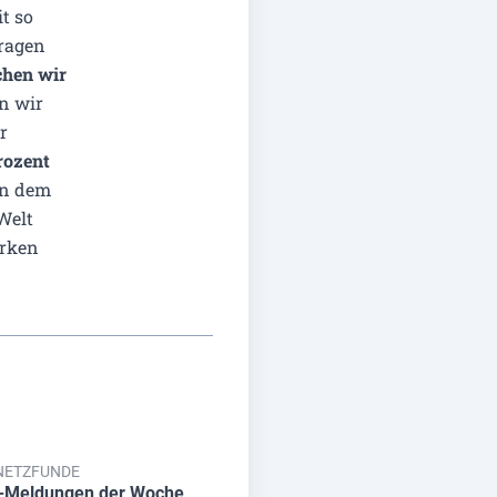
t so
Fragen
hen wir
n wir
r
rozent
 in dem
Welt
arken
 NETZFUNDE
t-Meldungen der Woche