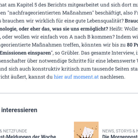
hat am Kapitel 5 des Berichts mitgearbeitet und sich dort mi
en "nachfrageorientierten Maßnahmen" beschäftigt, also 
 brauchen wir wirklich für eine gute Lebensqualität?
Brauc
nologie, oder eher das, was sie uns ermöglicht?
Heißt: Wolle
o, oder wollen wir einfach von A nach B kommen? Indem wi
ageorientierte Maßnahmen treffen, könnten wir bis zu
80 P
-Emissionen einsparen
", so Grübler. Das gesamte Interview,
enschafter über notwendige Schritte für eine lebenswerte 
und sich auch konstruktiv kritisch zum tausende Seiten st
icht äußert, kannst du
hier auf moment.at
nachlesen.
 interessieren
 & NETZFUNDE
NEWS, STORYS &
st-Meldungen der Woche
Die Morgenpos